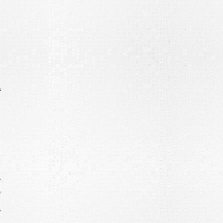
t
i
k
y
y