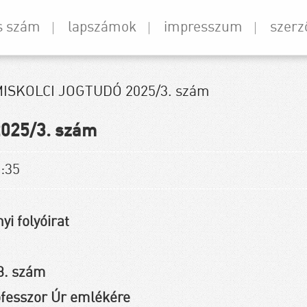
s szám
lapszámok
impresszum
szerz
ISKOLCI JOGTUDÓ 2025/3. szám
025/3. szám
9:35
yi folyóirat
3. szám
fesszor Úr emlékére