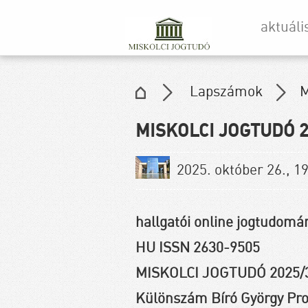
aktuáli
Lapszámok
M
MISKOLCI JOGTUDÓ 2
2025. október 26., 1
hallgatói online jogtudomán
HU ISSN 2630-9505
MISKOLCI JOGTUDÓ 2025/
Különszám Bíró György Pro