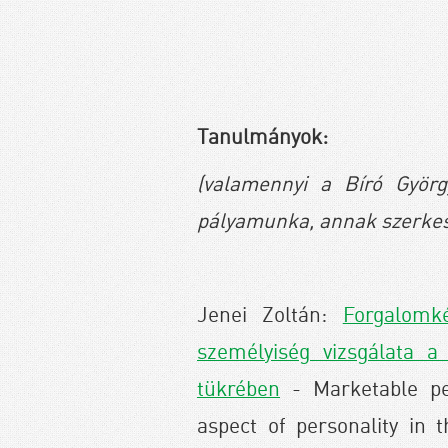
Tanulmányok:
(valamennyi a Bíró György
pályamunka, annak szerkesz
Jenei Zoltán:
Forgalomk
személyiség vizsgálata a
tükrében
- Marketable per
aspect of personality in t