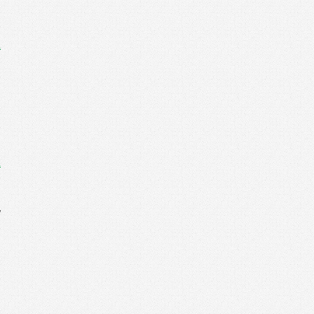
k
–
k
-
y
,