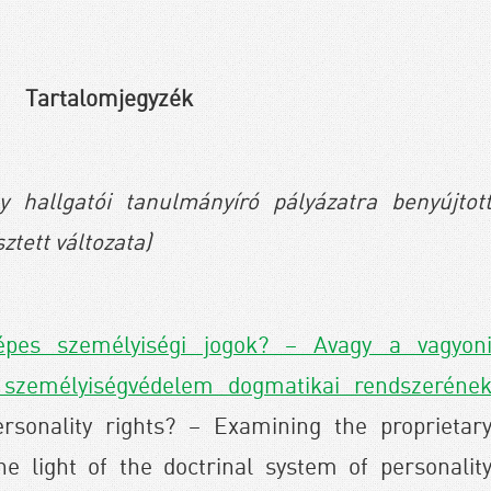
Tartalomjegyzék
 hallgatói tanulmányíró pályázatra benyújtot
tett változata)
épes személyiségi jogok? – Avagy a vagyon
 személyiségvédelem dogmatikai rendszeréne
sonality rights? – Examining the proprietar
he light of the doctrinal system of personalit