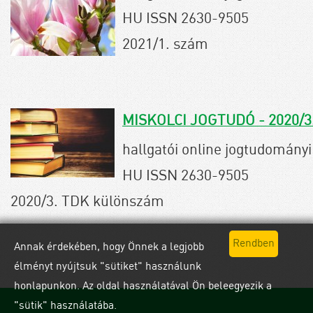
HU ISSN 2630-9505
2021/1. szám
MISKOLCI JOGTUDÓ - 2020/3
hallgatói online jogtudományi 
HU ISSN 2630-9505
2020/3. TDK különszám
Annak érdekében, hogy Önnek a legjobb
élményt nyújtsuk "sütiket" használunk
honlapunkon. Az oldal használatával Ön beleegyezik a
"sütik" használatába.