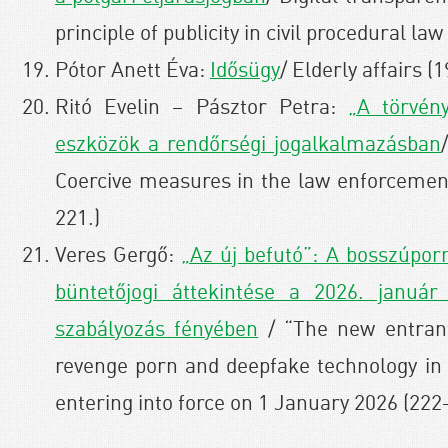
principle of publicity in civil procedural la
Pótor Anett Éva:
Idősügy
/ Elderly affairs (
Ritó Evelin – Pásztor Petra:
„A törvén
eszközök a rendőrségi jogalkalmazásban
Coercive measures in the law enforcement 
221.)
Veres Gergő:
„Az új befutó”: A bosszúpor
büntetőjogi áttekintése a 2026. január
szabályozás fényében
/ “The new entrant
revenge porn and deepfake technology in l
entering into force on 1 January 2026 (222