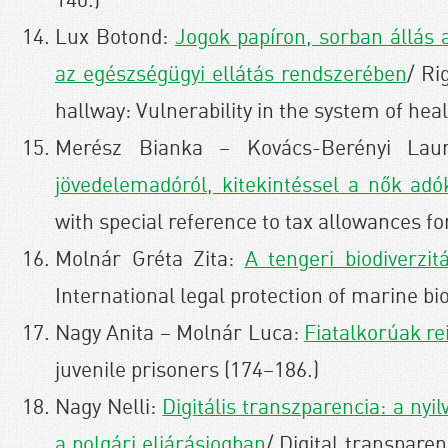
140.)
Lux Botond:
Jogok papíron, sorban állás a
az egészségügyi ellátás rendszerében
/ Ri
hallway: Vulnerability in the system of hea
Merész Bianka – Kovács-Berényi La
jövedelemadóról, kitekintéssel a nők ad
with special reference to tax allowances 
Molnár Gréta Zita:
A tengeri biodiverzi
International legal protection of marine bio
Nagy Anita – Molnár Luca:
Fiatalkorúak re
juvenile prisoners (174–186.)
Nagy Nelli:
Digitális transzparencia: a nyi
a polgári eljárásjogban
/ Digital transpare