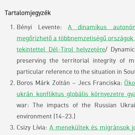
Tartalomjegyzék
Bényi Levente:
A dinamikus autonóm
megőrizhető a többnemzetiségű országok te
tekintettel Dél-Tirol helyzetére
/ Dynamic
preserving the territorial integrity of m
particular reference to the situation in Sou
Boros Márk Zoltán – Jecs Franciska:
Öko
ukrán konfliktus globális környezetre gy
war: The impacts of the Russian Ukrain
environment (14–23.)
Csizy Lívia:
A menekültek és migránsok jo