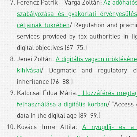
Ferencz Patrik – Varga Zoltán:
Az adóhatós
szabályozása és gyakorlati érvényesülés
céljainak tükrében
/ Regulation and practi
services provided by tax authorities in l
digital objectives (67–75.)
Jenei Zoltán:
A digitális vagyon öröklésén
kihívásai
/ Dogmatic and regulatory ch
inheritance (76–88.)
Kalocsai Édua Mária:
„Hozzáférés megtag
felhasználása a digitális korban
/ “Access 
data in the digital age (89–99.)
Kovács Imre Attila:
A nyugdíj- és a 