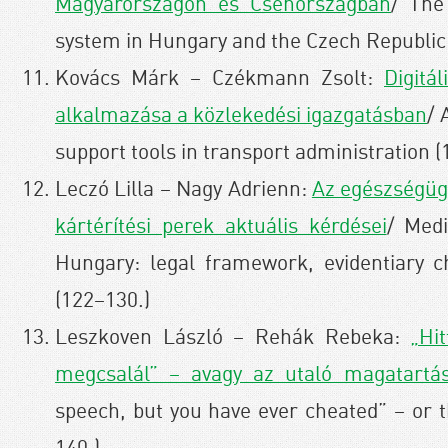
Magyarországon és Csehországban
/ The
system in Hungary and the Czech Republic
Kovács Márk – Czékmann Zsolt:
Digitá
alkalmazása a közlekedési igazgatásban
/ 
support tools in transport administration (
Leczó Lilla – Nagy Adrienn:
Az egészségügy
kártérítési perek aktuális kérdései
/ Medi
Hungary: legal framework, evidentiary c
(122–130.)
Leszkoven László – Rehák Rebeka:
„Hi
megcsalál” – avagy az utaló magatartá
speech, but you have ever cheated” – or t