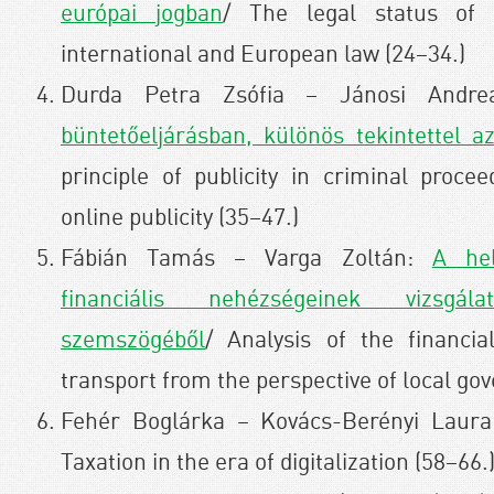
európai jogban
/ The legal status of 
international and European law (24–34.)
Durda Petra Zsófia – Jánosi Andr
büntetőeljárásban, különös tekintettel a
principle of publicity in criminal proce
online publicity (35–47.)
Fábián Tamás – Varga Zoltán:
A hel
financiális nehézségeinek vizsgá
szemszögéből
/ Analysis of the financial
transport from the perspective of local go
Fehér Boglárka – Kovács-Berényi Laura
Taxation in the era of digitalization (58–66.